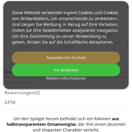
Diese Website verwendet eigene Cookies und Cookies
von Drittanbietern, um unsereDienste zu verbessern.
Und zeigen Sie Werbung in Bezug auf Ihre Vorlieben,
indem Sie Ihre Gewohnheiten analysieren navigation.
Um Ihre Zustimmung zu seiner Verwendung zu
geben, klicken Sie auf die Schaltfläche Akzeptieren.
Kostenloser
Wir produzieren
Spiegel nach Maß
Versand
seit 2013
Anpassen von Cookies
Ich akzeptiere
Beschreibung
Weitere Informationen
Artikeldetails
Bewertungen
(0)
GPSR
Um den Spiegel herum befindet sich ein Rahmen
aus
halbtransparentem Ornamentglas
, der ihm einen dezenten
und eleganten Charakter verleiht.