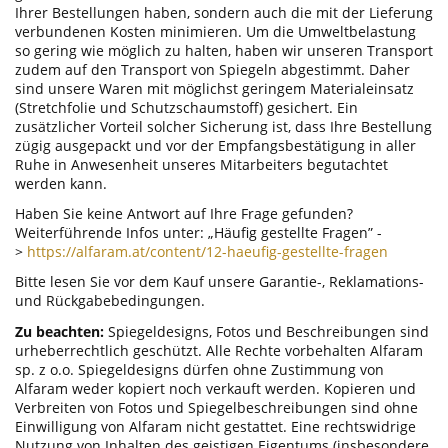
Ihrer Bestellungen haben, sondern auch die mit der Lieferung
verbundenen Kosten minimieren. Um die Umweltbelastung
so gering wie möglich zu halten, haben wir unseren Transport
zudem auf den Transport von Spiegeln abgestimmt. Daher
sind unsere Waren mit möglichst geringem Materialeinsatz
(Stretchfolie und Schutzschaumstoff) gesichert. Ein
zusätzlicher Vorteil solcher Sicherung ist, dass Ihre Bestellung
zügig ausgepackt und vor der Empfangsbestätigung in aller
Ruhe in Anwesenheit unseres Mitarbeiters begutachtet
werden kann.
Haben Sie keine Antwort auf Ihre Frage gefunden?
Weiterführende Infos unter: „Häufig gestellte Fragen” -
>
https://alfaram.at/content/12-haeufig-gestellte-fragen
Bitte lesen Sie vor dem Kauf unsere Garantie-, Reklamations-
und Rückgabebedingungen.
Zu beachten:
Spiegeldesigns, Fotos und Beschreibungen sind
urheberrechtlich geschützt. Alle Rechte vorbehalten Alfaram
sp. z o.o. Spiegeldesigns dürfen ohne Zustimmung von
Alfaram weder kopiert noch verkauft werden. Kopieren und
Verbreiten von Fotos und Spiegelbeschreibungen sind ohne
Einwilligung von Alfaram nicht gestattet. Eine rechtswidrige
Nutzung von Inhalten des geistigen Eigentums (insbesondere