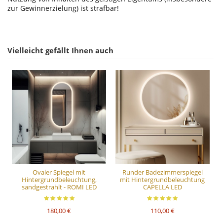
zur Gewinnerzielung) ist strafbar!
Vielleicht gefällt Ihnen auch
Ovaler Spiegel mit
Runder Badezimmerspiegel
Hintergrundbeleuchtung,
mit Hintergrundbeleuchtung
sandgestrahlt - ROMI LED
CAPELLA LED
180,00 €
110,00 €