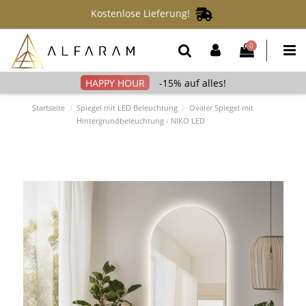
Kostenlose Lieferung!
0
-15% auf alles!
Startseite
Spiegel mit LED Beleuchtung
Ovaler Spiegel mit
Hintergrundbeleuchtung - NIKO LED