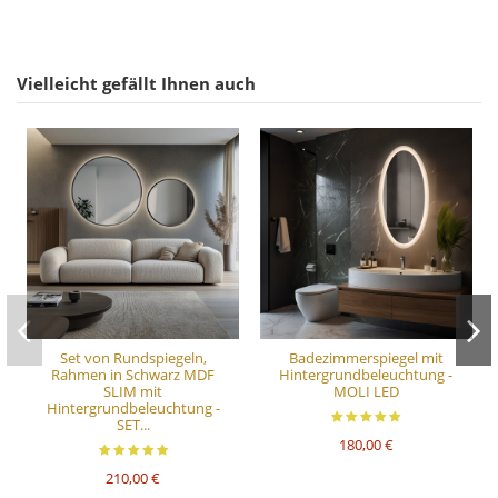
Vielleicht gefällt Ihnen auch
Set von Rundspiegeln,
Badezimmerspiegel mit
Rahmen in Schwarz MDF
Hintergrundbeleuchtung -
SLIM mit
MOLI LED
Hintergrundbeleuchtung -
SET...
180,00 €
210,00 €