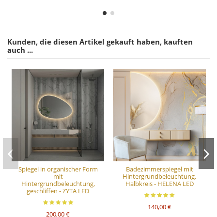
Kunden, die diesen Artikel gekauft haben, kauften
auch ...
Spiegel in organischer Form
Badezimmerspiegel mit
mit
Hintergrundbeleuchtung,
Hintergrundbeleuchtung,
Halbkreis - HELENA LED
geschliffen - ZYTA LED
140,00 €
200,00 €