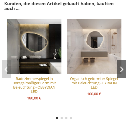
Kunden, die diesen Artikel gekauft haben, kauften
auch ...
Badezimmerspiegel in
Organisch geformter Spiegel
unregelmäßiger Form mit
mit Beleuchtung - CYRKON
Beleuchtung - OBSYDIAN
LED
LED
100,00 €
180,00 €