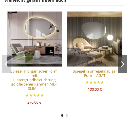
Vielleicht gefällt Ihnen auch
Spiegel in organischer Form,
Spiegel in unregelmäßiger
mit
Form - AGAT
Hintergrundbeleuchtung,
goldfarbener Rahmen MDF
SLIM -...
100,00 €
270,00 €