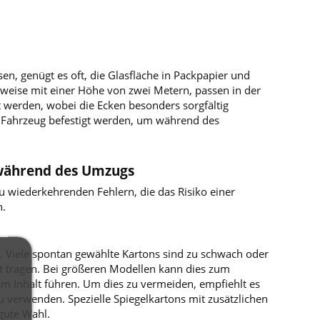
n, genügt es oft, die Glasfläche in Packpapier und
lsweise mit einer Höhe von zwei Metern, passen in der
t werden, wobei die Ecken besonders sorgfältig
m Fahrzeug befestigt werden, um während des
s während des Umzugs
 wiederkehrenden Fehlern, die das Risiko einer
n.
s. Viele spontan gewählte Kartons sind zu schwach oder
t tragen. Bei größeren Modellen kann dies zum
 Inhalt führen. Um dies zu vermeiden, empfiehlt es
u verwenden. Spezielle Spiegelkartons mit zusätzlichen
gute Wahl.