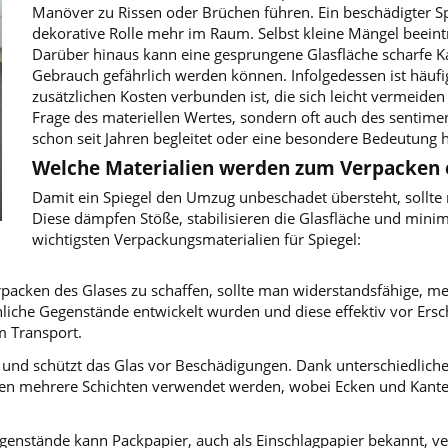
Manöver zu Rissen oder Brüchen führen. Ein beschädigter Spi
dekorative Rolle mehr im Raum. Selbst kleine Mängel beeintr
Darüber hinaus kann eine gesprungene Glasfläche scharfe Ka
Gebrauch gefährlich werden können. Infolgedessen ist häufig
zusätzlichen Kosten verbunden ist, die sich leicht vermeiden 
Frage des materiellen Wertes, sondern oft auch des sentime
schon seit Jahren begleitet oder eine besondere Bedeutung h
Welche Materialien werden zum Verpacken e
Damit ein Spiegel den Umzug unbeschadet übersteht, sollte
Diese dämpfen Stöße, stabilisieren die Glasfläche und minimi
wichtigsten Verpackungsmaterialien für Spiegel:
erpacken des Glases zu schaffen, sollte man widerstandsfähige, 
chliche Gegenstände entwickelt wurden und diese effektiv vor Er
m Transport.
und schützt das Glas vor Beschädigungen. Dank unterschiedlicher
ten mehrere Schichten verwendet werden, wobei Ecken und Kanten 
egenstände kann Packpapier, auch als Einschlagpapier bekannt, ve