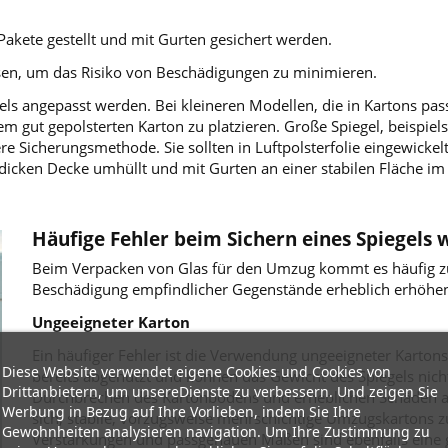
Pakete gestellt und mit Gurten gesichert werden.
en, um das Risiko von Beschädigungen zu minimieren.
s angepasst werden. Bei kleineren Modellen, die in Kartons passe
nem gut gepolsterten Karton zu platzieren. Große Spiegel, beispie
re Sicherungsmethode. Sie sollten in Luftpolsterfolie eingewickel
dicken Decke umhüllt und mit Gurten an einer stabilen Fläche i
Häufige Fehler beim Sichern eines Spiegel
Beim Verpacken von Glas für den Umzug kommt es häufig zu
Beschädigung empfindlicher Gegenstände erheblich erhöhe
Ungeeigneter Karton
Ein häufiger Fehler ist die Verwendung ungeeigneter Karton
Diese Website verwendet eigene Cookies und Cookies von
bereits abgenutzt und können das Gewicht des Spiegels nich
Drittanbietern, um unsereDienste zu verbessern. Und zeigen Sie
Durchbrechen des Kartonbodens und erheblichen Schäden am
Werbung in Bezug auf Ihre Vorlieben, indem Sie Ihre
sich, stabile, vorzugsweise mehrschichtige Umzugskartons z
Gewohnheiten analysieren navigation. Um Ihre Zustimmung zu
Verstärkungen und passgenauen Maßen sind ebenfalls eine 