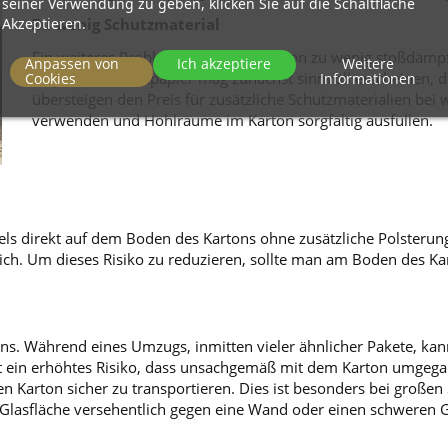
seiner Verwendung zu geben, klicken Sie auf die Schaltfläche
Akzeptieren.
Zu wenig Schutzmaterial
Ein weiteres Problem ist der Einsatz von zu wenig stoßdämp
Anpassen von
Ich akzeptiere
Weitere
Flopak oder Packpapier mag zunächst sinnvoll erscheinen, d
Cookies
Informationen
übersteigen den Preis für zusätzliche Schutzmaterialien bei
verwenden und Hohlräume im Karton sorgfältig ausfüllen.
iegels direkt auf dem Boden des Kartons ohne zusätzliche Polsteru
h. Um dieses Risiko zu reduzieren, sollte man am Boden des Karto
ons. Während eines Umzugs, inmitten vieler ähnlicher Pakete, kan
ht ein erhöhtes Risiko, dass unsachgemäß mit dem Karton umgeg
, den Karton sicher zu transportieren. Dies ist besonders bei groß
lasfläche versehentlich gegen eine Wand oder einen schweren Geg