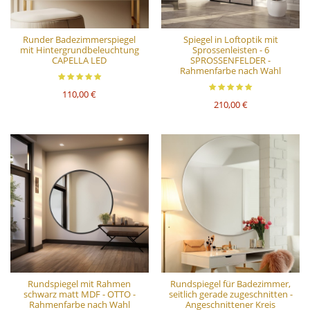
Runder Badezimmerspiegel
Spiegel in Loftoptik mit
mit Hintergrundbeleuchtung
Sprossenleisten - 6
CAPELLA LED
SPROSSENFELDER -
Rahmenfarbe nach Wahl
110,00 €
210,00 €
Rundspiegel mit Rahmen
Rundspiegel für Badezimmer,
schwarz matt MDF - OTTO -
seitlich gerade zugeschnitten -
Rahmenfarbe nach Wahl
Angeschnittener Kreis