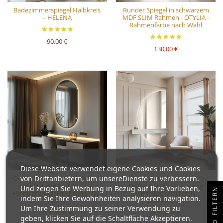
Badezimmerspiegel Halbkreis
Runder Spiegel in schwarzem
– HELENA
MDF SLIM Rahmen - OTYLIA -
Rahmenfarbe nach Wahl
90,00 €
130,00 €
Diese Website verwendet eigene Cookies und Cookies
von Drittanbietern, um unsereDienste zu verbessern.
Ovaler Spiegel mit schwarzem
Spiegel mit
Rahmen MDF SLIM, mit
Hintergrundbeleuchtung
Und zeigen Sie Werbung in Bezug auf Ihre Vorlieben,
N
Hintergrundbeleuchtung - OLI
zweiteiliger Halbkreis -
indem Sie Ihre Gewohnheiten analysieren navigation.
LED -...
DOPPIO LED
Um Ihre Zustimmung zu seiner Verwendung zu
geben, klicken Sie auf die Schaltfläche Akzeptieren.
F
I
L
T
E
R