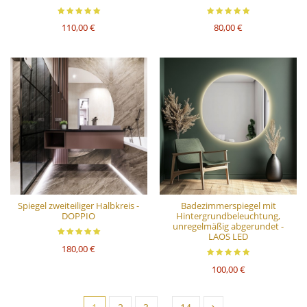
110,00 €
80,00 €
Spiegel zweiteiliger Halbkreis -
Badezimmerspiegel mit
DOPPIO
Hintergrundbeleuchtung,
unregelmäßig abgerundet -
LAOS LED
180,00 €
100,00 €