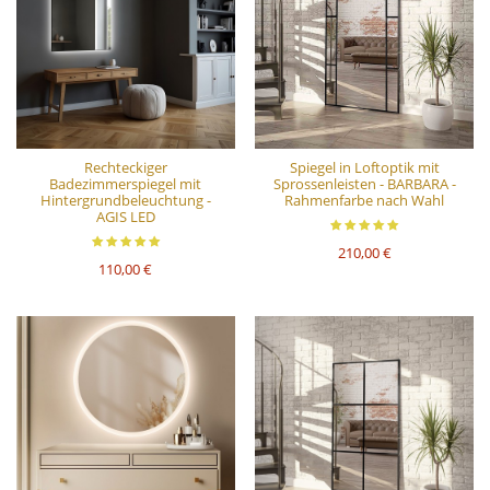
Rechteckiger
Spiegel in Loftoptik mit
Badezimmerspiegel mit
Sprossenleisten - BARBARA -
Hintergrundbeleuchtung -
Rahmenfarbe nach Wahl
AGIS LED
210,00 €
110,00 €