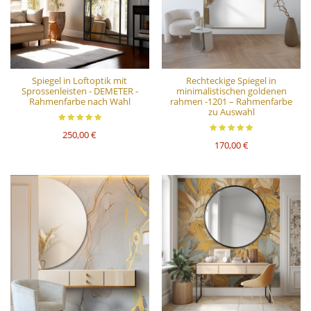
Spiegel in Loftoptik mit
Rechteckige Spiegel in
Sprossenleisten - DEMETER -
minimalistischen goldenen
Rahmenfarbe nach Wahl
rahmen -1201 – Rahmenfarbe
zu Auswahl
250,00 €
170,00 €