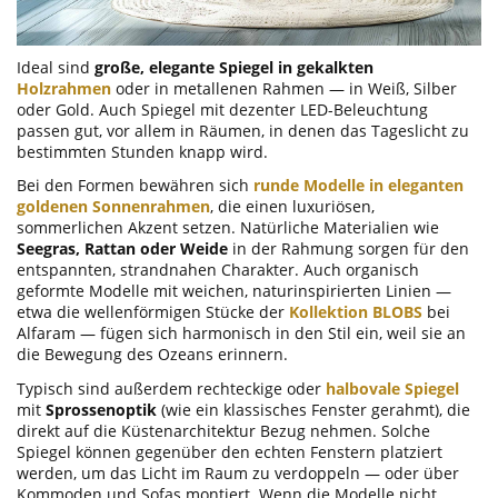
Ideal sind
große, elegante Spiegel in gekalkten
Holzrahmen
oder in metallenen Rahmen — in Weiß, Silber
oder Gold. Auch Spiegel mit dezenter LED-Beleuchtung
passen gut, vor allem in Räumen, in denen das Tageslicht zu
bestimmten Stunden knapp wird.
Bei den Formen bewähren sich
runde Modelle in eleganten
goldenen Sonnenrahmen
, die einen luxuriösen,
sommerlichen Akzent setzen. Natürliche Materialien wie
Seegras, Rattan oder Weide
in der Rahmung sorgen für den
entspannten, strandnahen Charakter. Auch organisch
geformte Modelle mit weichen, naturinspirierten Linien —
etwa die wellenförmigen Stücke der
Kollektion BLOBS
bei
Alfaram — fügen sich harmonisch in den Stil ein, weil sie an
die Bewegung des Ozeans erinnern.
Typisch sind außerdem rechteckige oder
halbovale Spiegel
mit
Sprossenoptik
(wie ein klassisches Fenster gerahmt), die
direkt auf die Küstenarchitektur Bezug nehmen. Solche
Spiegel können gegenüber den echten Fenstern platziert
werden, um das Licht im Raum zu verdoppeln — oder über
Kommoden und Sofas montiert. Wenn die Modelle nicht