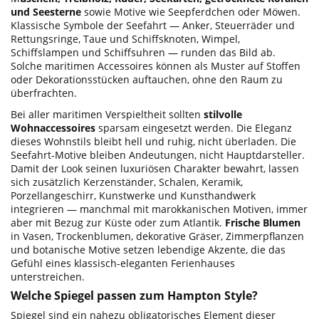
und Seesterne
sowie Motive wie Seepferdchen oder Möwen.
Klassische Symbole der Seefahrt — Anker, Steuerräder und
Rettungsringe, Taue und Schiffsknoten, Wimpel,
Schiffslampen und Schiffsuhren — runden das Bild ab.
Solche maritimen Accessoires können als Muster auf Stoffen
oder Dekorationsstücken auftauchen, ohne den Raum zu
überfrachten.
Bei aller maritimen Verspieltheit sollten
stilvolle
Wohnaccessoires
sparsam eingesetzt werden. Die Eleganz
dieses Wohnstils bleibt hell und ruhig, nicht überladen. Die
Seefahrt-Motive bleiben Andeutungen, nicht Hauptdarsteller.
Damit der Look seinen luxuriösen Charakter bewahrt, lassen
sich zusätzlich Kerzenständer, Schalen, Keramik,
Porzellangeschirr, Kunstwerke und Kunsthandwerk
integrieren — manchmal mit marokkanischen Motiven, immer
aber mit Bezug zur Küste oder zum Atlantik.
Frische Blumen
in Vasen, Trockenblumen, dekorative Gräser, Zimmerpflanzen
und botanische Motive setzen lebendige Akzente, die das
Gefühl eines klassisch-eleganten Ferienhauses
unterstreichen.
Welche Spiegel passen zum Hampton Style?
Spiegel sind ein nahezu obligatorisches Element dieser