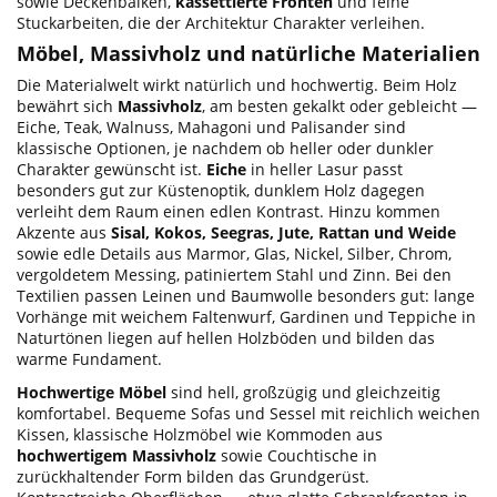
sowie Deckenbalken,
kassettierte Fronten
und feine
Stuckarbeiten, die der Architektur Charakter verleihen.
Möbel, Massivholz und natürliche Materialien
Die Materialwelt wirkt natürlich und hochwertig. Beim Holz
bewährt sich
Massivholz
, am besten gekalkt oder gebleicht —
Eiche, Teak, Walnuss, Mahagoni und Palisander sind
klassische Optionen, je nachdem ob heller oder dunkler
Charakter gewünscht ist.
Eiche
in heller Lasur passt
besonders gut zur Küstenoptik, dunklem Holz dagegen
verleiht dem Raum einen edlen Kontrast. Hinzu kommen
Akzente aus
Sisal, Kokos, Seegras, Jute, Rattan und Weide
sowie edle Details aus Marmor, Glas, Nickel, Silber, Chrom,
vergoldetem Messing, patiniertem Stahl und Zinn. Bei den
Textilien passen Leinen und Baumwolle besonders gut: lange
Vorhänge mit weichem Faltenwurf, Gardinen und Teppiche in
Naturtönen liegen auf hellen Holzböden und bilden das
warme Fundament.
Hochwertige Möbel
sind hell, großzügig und gleichzeitig
komfortabel. Bequeme Sofas und Sessel mit reichlich weichen
Kissen, klassische Holzmöbel wie Kommoden aus
hochwertigem Massivholz
sowie Couchtische in
zurückhaltender Form bilden das Grundgerüst.