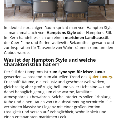
Im deutschsprachigen Raum spricht man vom Hampton Style
— manchmal auch vom
Hamptons Style
oder Hamptons-Stil.
Im Kern handelt es sich um einen
maritimen Landhausstil
,
der über Filme und Serien weltweite Bekanntheit gewann und
zur Inspiration für Tausende von Wohnträumen rund um den
Globus wurde.
Was ist der Hampton Style und welche
Charakteristika hat er?
Der Stil der Hamptons ist
zum Synonym für leisen Luxus
geworden — passend zum aktuellen Trend des
Quiet Luxury
.
Er schafft Räume, die exklusiv und geschmackvoll wirken,
gleichzeitig aber großzügig, hell und voller Licht sind — und
dabei behaglich genug, um eine warme, familiäre
Atmosphäre zu bewahren. Solche Interieurs sollen Erholung,
Ruhe und einen Hauch von Urlaubsstimmung vermitteln. Sie
verbinden klassische Eleganz mit einer großen Portion
Lässigkeit und setzen auf Behaglichkeit, Wohnlichkeit und
einen entspannten maritimen Look.