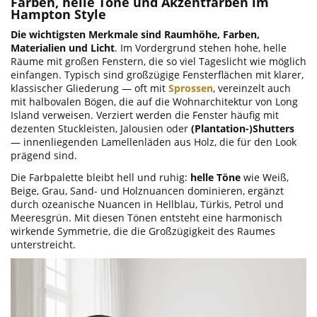
Farben, helle Töne und Akzentfarben im
Hampton Style
Die wichtigsten Merkmale sind Raumhöhe, Farben,
Materialien und Licht
. Im Vordergrund stehen hohe, helle
Räume mit großen Fenstern, die so viel Tageslicht wie möglich
einfangen. Typisch sind großzügige Fensterflächen mit klarer,
klassischer Gliederung — oft mit
Sprossen
, vereinzelt auch
mit halbovalen Bögen, die auf die Wohnarchitektur von Long
Island verweisen. Verziert werden die Fenster häufig mit
dezenten Stuckleisten, Jalousien oder
(Plantation-)Shutters
— innenliegenden Lamellenläden aus Holz, die für den Look
prägend sind.
Die Farbpalette bleibt hell und ruhig:
helle Töne
wie Weiß,
Beige, Grau, Sand- und Holznuancen dominieren, ergänzt
durch ozeanische Nuancen in Hellblau, Türkis, Petrol und
Meeresgrün. Mit diesen Tönen entsteht eine harmonisch
wirkende Symmetrie, die die Großzügigkeit des Raumes
unterstreicht.