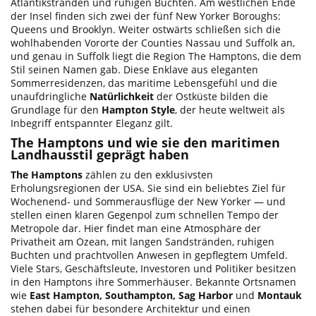
Atlantikstränden und ruhigen Buchten. Am westlichen Ende
der Insel finden sich zwei der fünf New Yorker Boroughs:
Queens und Brooklyn. Weiter ostwärts schließen sich die
wohlhabenden Vororte der Counties Nassau und Suffolk an,
und genau in Suffolk liegt die Region The Hamptons, die dem
Stil seinen Namen gab. Diese Enklave aus eleganten
Sommerresidenzen, das maritime Lebensgefühl und die
unaufdringliche
Natürlichkeit
der Ostküste bilden die
Grundlage für den
Hampton Style
, der heute weltweit als
Inbegriff entspannter Eleganz gilt.
The Hamptons und wie sie den maritimen
Landhausstil geprägt haben
The Hamptons
zählen zu den exklusivsten
Erholungsregionen der USA. Sie sind ein beliebtes Ziel für
Wochenend- und Sommerausflüge der New Yorker — und
stellen einen klaren Gegenpol zum schnellen Tempo der
Metropole dar. Hier findet man eine Atmosphäre der
Privatheit am Ozean, mit langen Sandstränden, ruhigen
Buchten und prachtvollen Anwesen in gepflegtem Umfeld.
Viele Stars, Geschäftsleute, Investoren und Politiker besitzen
in den Hamptons ihre Sommerhäuser. Bekannte Ortsnamen
wie
East Hampton, Southampton, Sag Harbor
und
Montauk
stehen dabei für besondere Architektur und einen