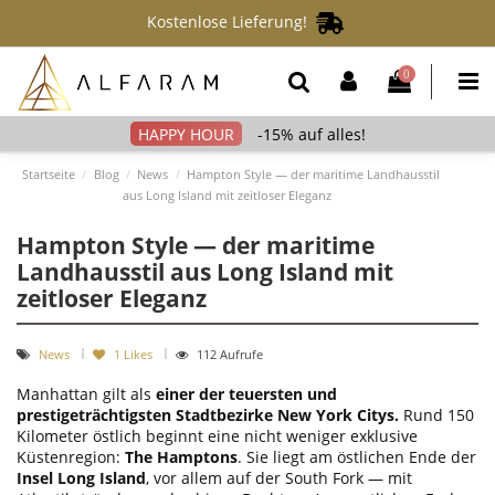
Kostenlose Lieferung!
0
-15% auf alles!
Startseite
Blog
News
Hampton Style — der maritime Landhausstil
aus Long Island mit zeitloser Eleganz
Hampton Style — der maritime
Landhausstil aus Long Island mit
zeitloser Eleganz
News
1
Likes
112 Aufrufe
Manhattan gilt als
einer der teuersten und
prestigeträchtigsten Stadtbezirke New York Citys.
Rund 150
Kilometer östlich beginnt eine nicht weniger exklusive
Küstenregion:
The Hamptons
. Sie liegt am östlichen Ende der
Insel Long Island
, vor allem auf der South Fork — mit