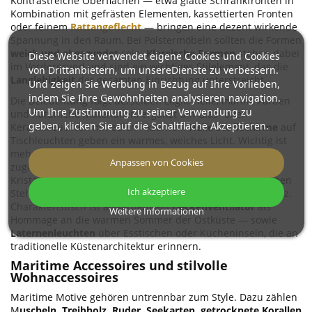
Kontrastreiche Oberflächen — etwa glatte Schrankfronten in
Kombination mit gefrästen Elementen, kassettierten Fronten
oder feinem
Rattangeflecht
— bringen eine dezent wirkende
Spannung in den Raum. Bei Polstermöbeln sollten die Formen
weich und abgerundet
sein.
Klassische Formen
stehen dabei
Diese Website verwendet eigene Cookies und Cookies
im Vordergrund und sind ein wichtiges Stilelement, das die
von Drittanbietern, um unsereDienste zu verbessern.
Langlebigkeit
der gesamten Einrichtung unterstreicht.
Und zeigen Sie Werbung in Bezug auf Ihre Vorlieben,
indem Sie Ihre Gewohnheiten analysieren navigation.
Die Beleuchtung folgt derselben Logik: helle, marine Farben
Um Ihre Zustimmung zu seiner Verwendung zu
und natürliche Materialien, ergänzt um Glas- oder
geben, klicken Sie auf die Schaltfläche Akzeptieren.
Keramikleuchten mit edlen Akzenten.
Helle Stoffschirme
auf
Tischleuchten geben ein warmes, weiches Licht. Wichtig ist
mehrschichtige Beleuchtung, die eine ferienhafte und
Anpassen von Cookies
zugleich gemütliche Atmosphäre erzeugt. Neben
Kristallleuchtern oder kerzenartigen Hängelampen kommen
Ich akzeptiere
Stehlampen, Tischleuchten und Wandleuchten zum Einsatz.
Charakteristisch ist außerdem ein
Deckenventilator
als
Weitere Informationen
Hommage an die warmen Sommer der Ostküste — sowie
Laternenleuchten
über Esstischen oder Kücheninseln, die an
traditionelle Küstenarchitektur erinnern.
Maritime Accessoires und stilvolle
Wohnaccessoires
Maritime Motive gehören untrennbar zum Style. Dazu zählen
M
uscheln, Treibholz, Ruder, Seekarten, getrocknete Korallen