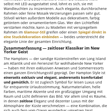
selbst mit LED ausgestattet sind, lohnt es sich, sie mit
Wandleuchten zu inszenieren. Auch elegante, durchbrochene
Rahmen oder feine Mosaik-Verzierungen passen sehr gut.
Stilvoll wirken außerdem Modelle aus dekorativem, farbig
getöntem oder ornamentiertem Glas. Wer den Lichteffekt
verstärken möchte, kann zu Modellen mit verspiegeltem
Rahmen im
Glamour-Stil
greifen oder einen
Spiegel direkt in
eine Stuckdekoration einbinden
— beides unterstreicht die
elegante Linie der gesamten Einrichtung.
Zusammenfassung — zeitloser Klassiker im New
Yorker Geist
The Hamptons — der sandige Küstenstreifen von Long Island
am Atlantik und ein Ferienziel für wohlhabende New Yorker
— haben mit ihren exklusiven Anwesen und Sommerresorts
einen ganzen Einrichtungsstil geprägt. Der Hampton Style ist
einerseits exklusiv und elegant, andererseits komfortabel
und gemütlich.
Er ist zugleich Symbol für leisen Luxus und
für entspannte Urlaubsstimmung. Naturmaterialien, helle
Farben, maritime Akzente und ein großzügiger Umgang mit
Raum und Licht definieren das Bild. Vor allem sind es Räume,
in denen
zeitlose
Eleganz und dezenter Luxus mit der
Atmosphäre der Küste verschmelzen — eine Kombination, die
sich auch fern vom Ozean wunderbar umsetzen lässt.